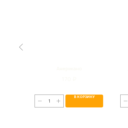
 330мл
Американо
170
₽
ЗИНУ
В КОРЗИНУ