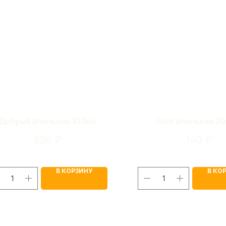
Добрый апельсин 330мл
Rich апельсин 2
220
₽
140
₽
В КОРЗИНУ
В КО