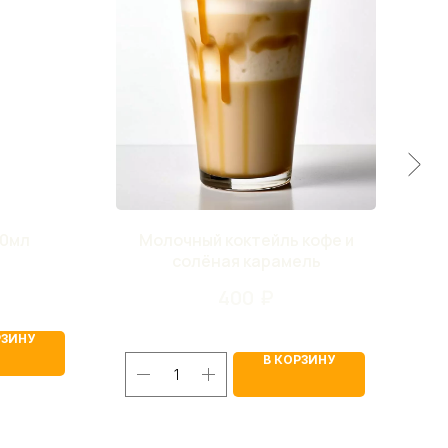
00мл
Молочный коктейль кофе и
солёная карамель
400
₽
РЗИНУ
В КОРЗИНУ